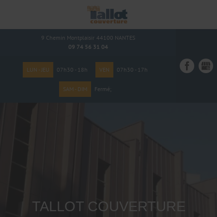
9 Chemin Montplaisir
44100
NANTES
09 74 56 31 04
LUN - JEU
07h30 - 18h
VEN
07h30 - 17h
SAM - DIM
Fermé;
TALLOT COUVERTURE