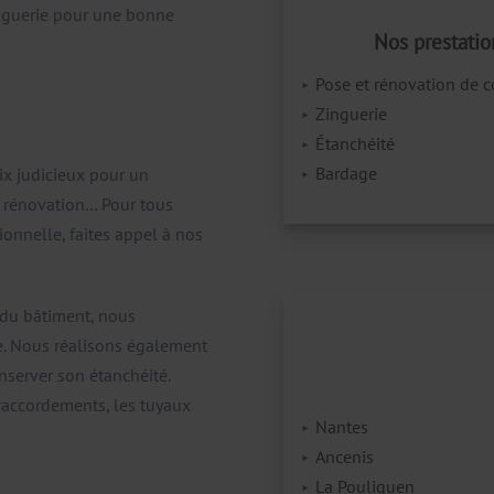
nguerie pour une bonne
Nos prestatio
Pose et rénovation de c
Zinguerie
Étanchéité
Bardage
oix judicieux pour un
et rénovation… Pour tous
tionnelle
, faites appel à nos
t du bâtiment, nous
e. Nous réalisons également
nserver son étanchéité.
 raccordements, les tuyaux
Nantes
Ancenis
La Pouliguen