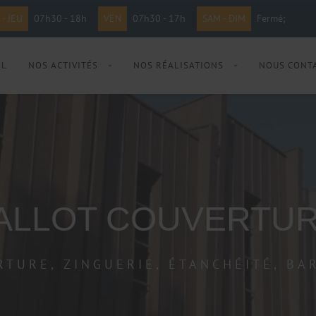
 - JEU
07h30 - 18h
VEN
07h30 - 17h
SAM - DIM
Fermé;
IL
NOS ACTIVITÉS
NOS RÉALISATIONS
NOUS CONT
ALLOT COUVERTU
RTURE, ZINGUERIE, ÉTANCHÉITÉ, BA