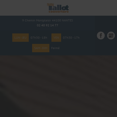
9 Chemin Montplaisir
44100
NANTES
02 40 92 14 77
LUN - JEU
07h30 - 18h
VEN
07h30 - 17h
SAM - DIM
Fermé