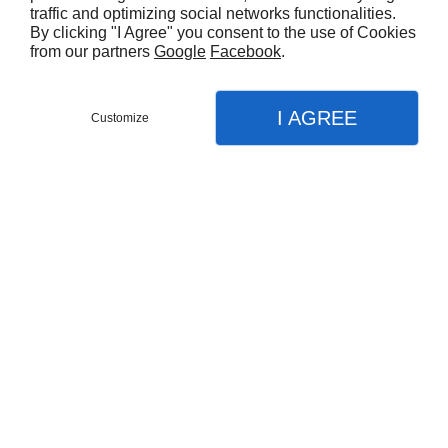
traffic and optimizing social networks functionalities.
By clicking "I Agree" you consent to the use of Cookies
from our partners
Google
Facebook
.
I AGREE
Customize
NOUS CONTACTER
MENU
APPEL
PLAN
Accueil
Nos activités
Couverture traditionnelle
Couverture industrielle
N’hésitez pas à nous écrire
Bardage
pour un devis ou toute autre demande
Étanchéité